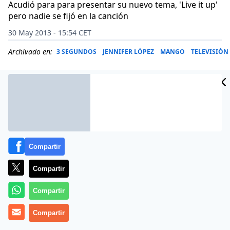
Acudió para para presentar su nuevo tema, 'Live it up'
pero nadie se fijó en la canción
30 May 2013 - 15:54 CET
Archivado en:
3 SEGUNDOS
JENNIFER LÓPEZ
MANGO
TELEVISIÓN
Compartir
Compartir
Compartir
Una cosa es que Jennifer López esté muy orgullosa de
Compartir
su trasero y que incluso lo haya asegurado, y otra muy