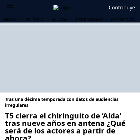
Contribuye
HOME
POLÍTICA
MUNDO
PERIODISMO
ECONOMÍA
Tras una décima temporada con datos de audiencias
irregulares
T5 cierra el chiringuito de ‘Aída’
tras nueve años en antena ¿Qué
OS
será de los actores a partir de
ahora?