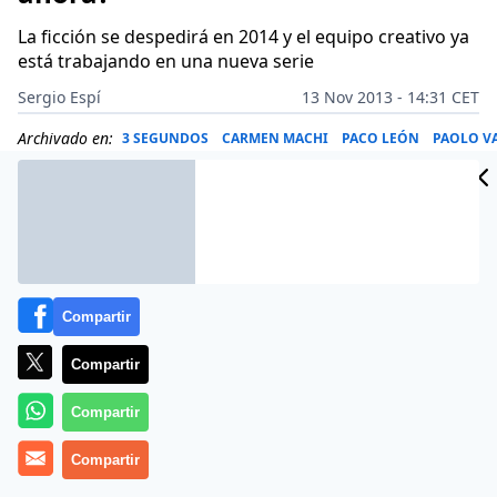
La ficción se despedirá en 2014 y el equipo creativo ya
está trabajando en una nueva serie
Sergio Espí
13 Nov 2013 - 14:31 CET
Archivado en:
3 SEGUNDOS
CARMEN MACHI
PACO LEÓN
PAOLO VA
Compartir
Compartir
Compartir
Compartir
Se veía venir. Tras nueve años en antena, 10