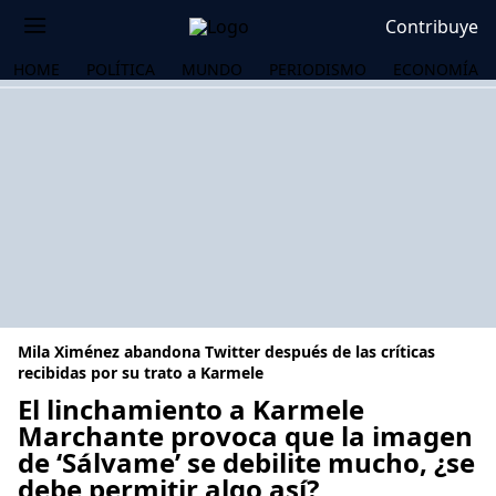
Contribuye
HOME
POLÍTICA
MUNDO
PERIODISMO
ECONOMÍA
Mila Ximénez abandona Twitter después de las críticas
recibidas por su trato a Karmele
El linchamiento a Karmele
Marchante provoca que la imagen
OS
de ‘Sálvame’ se debilite mucho, ¿se
debe permitir algo así?