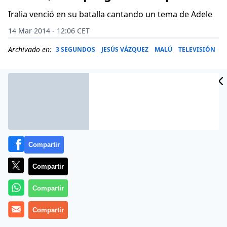
Iralia venció en su batalla cantando un tema de Adele
14 Mar 2014 - 12:06 CET
Archivado en:
3 SEGUNDOS
JESÚS VÁZQUEZ
MALÚ
TELEVISIÓN
Compartir
Compartir
Compartir
Más información
Compartir