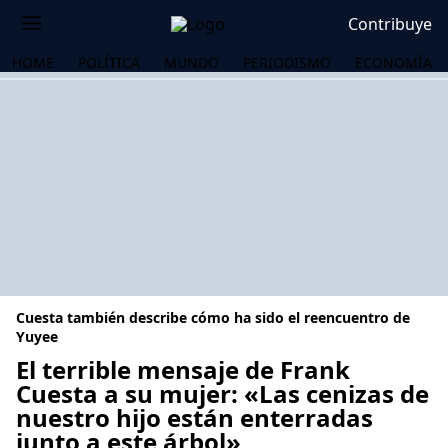
Contribuye
HOME
POLÍTICA
MUNDO
PERIODISMO
ECONOMÍA
Cuesta también describe cómo ha sido el reencuentro de
Yuyee
El terrible mensaje de Frank
Cuesta a su mujer: «Las cenizas de
OS
nuestro hijo están enterradas
junto a este árbol»