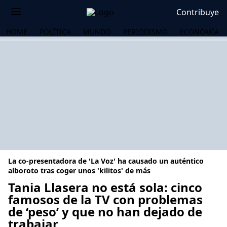
Contribuye
HOME
POLÍTICA
MUNDO
PERIODISMO
ECONOMÍA
La co-presentadora de 'La Voz' ha causado un auténtico
alboroto tras coger unos 'kilitos' de más
Tania Llasera no está sola: cinco
famosos de la TV con problemas
OS
de ‘peso’ y que no han dejado de
trabajar