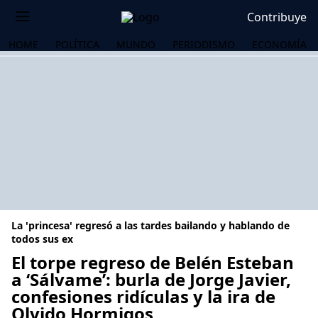
Contribuye
HOME
POLÍTICA
MUNDO
PERIODISMO
ECONOMÍA
La 'princesa' regresó a las tardes bailando y hablando de
todos sus ex
El torpe regreso de Belén Esteban
a ‘Sálvame’: burla de Jorge Javier,
OS
confesiones ridículas y la ira de
Olvido Hormigos