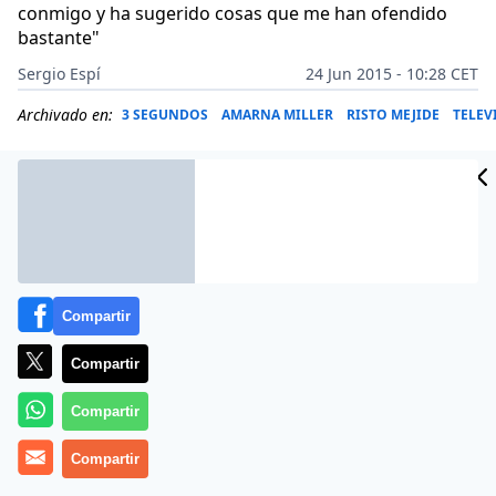
conmigo y ha sugerido cosas que me han ofendido
bastante"
Sergio Espí
24 Jun 2015 - 10:28 CET
Archivado en:
3 SEGUNDOS
AMARNA MILLER
RISTO MEJIDE
TELEV
Compartir
Compartir
Compartir
Compartir
Más información