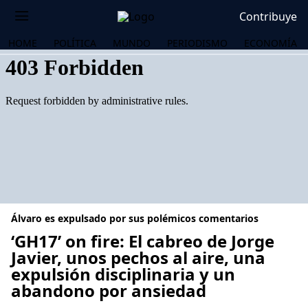
Contribuye
HOME
POLÍTICA
MUNDO
PERIODISMO
ECONOMÍA
Álvaro es expulsado por sus polémicos comentarios
‘GH17’ on fire: El cabreo de Jorge
Javier, unos pechos al aire, una
expulsión disciplinaria y un
OS
abandono por ansiedad