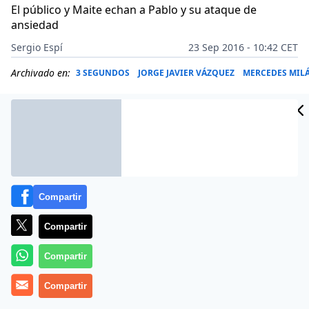
El público y Maite echan a Pablo y su ataque de
ansiedad
Sergio Espí
23 Sep 2016 - 10:42 CET
Archivado en:
3 SEGUNDOS
JORGE JAVIER VÁZQUEZ
MERCEDES MIL
Compartir
Compartir
Compartir
Compartir
‘Gran Hermano 17’ ha mejorado. Aún no podemos
tirar cohetes ni decir que Jorge Javier es el alma de la