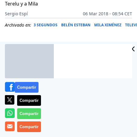
Terelu y a Mila
Sergio Espí
06 Mar 2018 - 08:54 CET
Archivado en:
3 SEGUNDOS
BELÉN ESTEBAN
MILA XIMÉNEZ
TELEV
Compartir
Compartir
Compartir
El 5 de marzo de 2018, Belén Esteban reculó ante su
Compartir
compañero Gustavo González después de pasarse
semanas criticándole. La de Paracuellos se disculpó