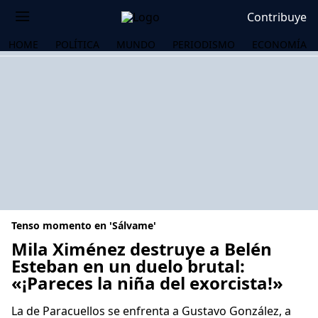
Contribuye
HOME
POLÍTICA
MUNDO
PERIODISMO
ECONOMÍA
Tenso momento en 'Sálvame'
Mila Ximénez destruye a Belén
Esteban en un duelo brutal:
«¡Pareces la niña del exorcista!»
OS
La de Paracuellos se enfrenta a Gustavo González, a