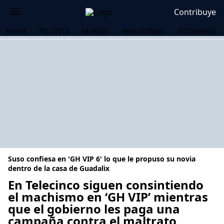
Contribuye
HOME
POLÍTICA
MUNDO
PERIODISMO
ECONOMÍA
Suso confiesa en 'GH VIP 6' lo que le propuso su novia
dentro de la casa de Guadalix
En Telecinco siguen consintiendo
el machismo en ‘GH VIP’ mientras
OS
que el gobierno les paga una
campaña contra el maltrato