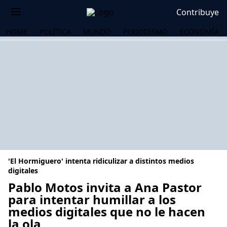
Contribuye
HOME
POLÍTICA
MUNDO
PERIODISMO
ECONOMÍA
'El Hormiguero' intenta ridiculizar a distintos medios
digitales
Pablo Motos invita a Ana Pastor
para intentar humillar a los
OS
medios digitales que no le hacen
la ola