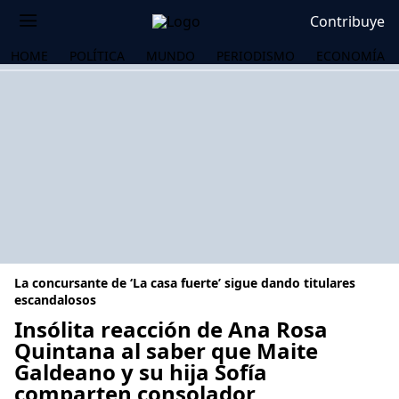
Contribuye
HOME
POLÍTICA
MUNDO
PERIODISMO
ECONOMÍA
La concursante de ‘La casa fuerte’ sigue dando titulares
escandalosos
Insólita reacción de Ana Rosa
Quintana al saber que Maite
OS
Galdeano y su hija Sofía
comparten consolador