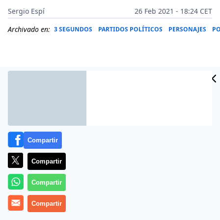
Sergio Espí
26 Feb 2021 - 18:24 CET
Archivado en:
3 SEGUNDOS
PARTIDOS POLÍTICOS
PERSONAJES
PO
Compartir
Compartir
Compartir
Ana Rosa Quintana,
como cualquier persona con
sentido común, ha cargado duramente contra
Compartir
Máximo Pradera
por el artículo que escribió