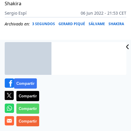
Shakira
Sergio Espí
06 Jun 2022 - 21:53 CET
Archivado en:
3 SEGUNDOS
GERARD PIQUÉ
SÁLVAME
SHAKIRA
Compartir
Compartir
Compartir
Que Gerard Piqué nunca ha sido muy amable no es un
Compartir
secreto pero Rafa Mora lo ha confirmado de manera
rotunda.