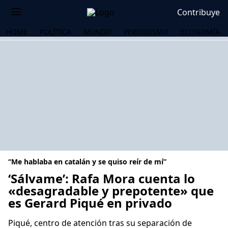
Contribuye
HOME
POLÍTICA
MUNDO
PERIODISMO
ECONOMÍA
“Me hablaba en catalán y se quiso reír de mí”
‘Sálvame’: Rafa Mora cuenta lo
«desagradable y prepotente» que
es Gerard Piqué en privado
OS
Piqué, centro de atención tras su separación de