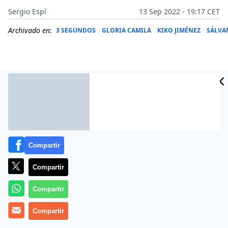
Sergio Espí
13 Sep 2022 - 19:17 CET
Archivado en:
3 SEGUNDOS
GLORIA CAMILA
KIKO JIMÉNEZ
SÁLVA
Compartir
Compartir
Compartir
Más información
Compartir