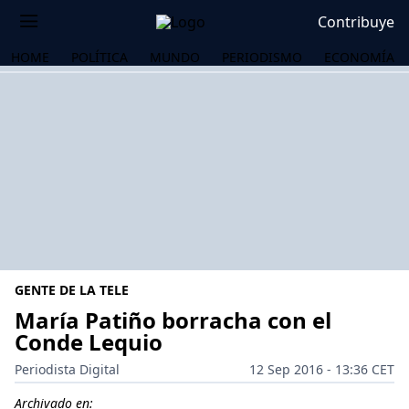
Contribuye
HOME
POLÍTICA
MUNDO
PERIODISMO
ECONOMÍA
GENTE DE LA TELE
María Patiño borracha con el
Conde Lequio
OS
Periodista Digital
12 Sep 2016 - 13:36 CET
Archivado en: