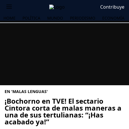
Contribuye
HOME
POLÍTICA
MUNDO
PERIODISMO
ECONOMÍA
EN 'MALAS LENGUAS'
¡Bochorno en TVE! El sectario
Cintora corta de malas maneras a
una de sus tertulianas: “¡Has
OS
acabado ya!”