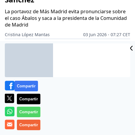
La portavoz de Más Madrid evita pronunciarse sobre
el caso Ábalos y saca a la presidenta de la Comunidad
de Madrid
Cristina López Mantas
03 Jun 2026 - 07:27 CET
Archivado en:
ISABEL DÍAZ AYUSO
JOSÉ LUIS ÁBALOS
MANUELA BE
Compartir
Compartir
Compartir
Compartir