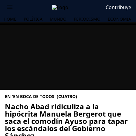
Contribuye
HOME
POLÍTICA
MUNDO
PERIODISMO
ECONOMÍA
EN 'EN BOCA DE TODOS' (CUATRO)
Nacho Abad ridiculiza a la
hipócrita Manuela Bergerot que
saca el comodín Ayuso para tapar
OS
los escándalos del Gobierno
Sánchez