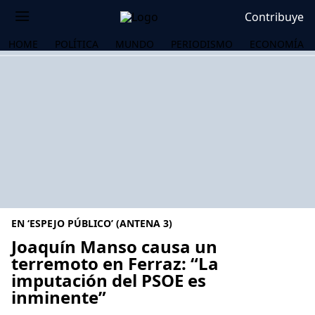
Contribuye
HOME
POLÍTICA
MUNDO
PERIODISMO
ECONOMÍA
EN ‘ESPEJO PÚBLICO’ (ANTENA 3)
Joaquín Manso causa un
terremoto en Ferraz: “La
imputación del PSOE es
OS
inminente”