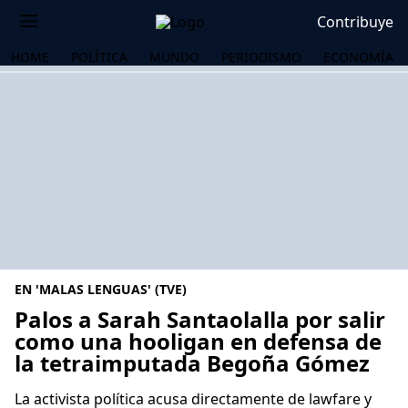
Contribuye
HOME
POLÍTICA
MUNDO
PERIODISMO
ECONOMÍA
EN 'MALAS LENGUAS' (TVE)
Palos a Sarah Santaolalla por salir
como una hooligan en defensa de
la tetraimputada Begoña Gómez
OS
La activista política acusa directamente de lawfare y