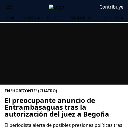
Contribuye
HOME
POLÍTICA
MUNDO
PERIODISMO
ECONOMÍA
EN 'HORIZONTE' (CUATRO)
El preocupante anuncio de
Entrambasaguas tras la
autorización del juez a Begoña
OS
El periodista alerta de posibles presiones políticas tras