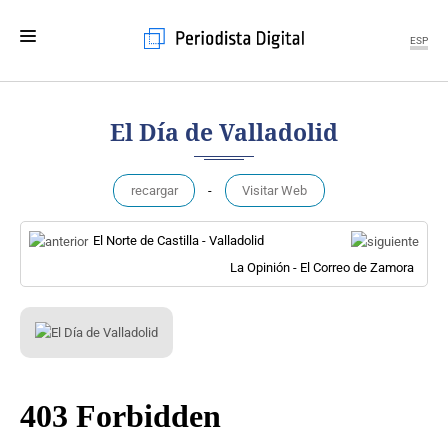
ESP
MENÚ
El Día de Valladolid
SECCIONES
POLÍTICA
recargar
-
Visitar Web
MUNDO
PERIODISMO
El Norte de Castilla - Valladolid
ECONOMÍA
La Opinión - El Correo de Zamora
DEPORTES
CIENCIA
TECNOLOGÍA
CULTURA
TELEVISIÓN
GENTE
MAGAZINE