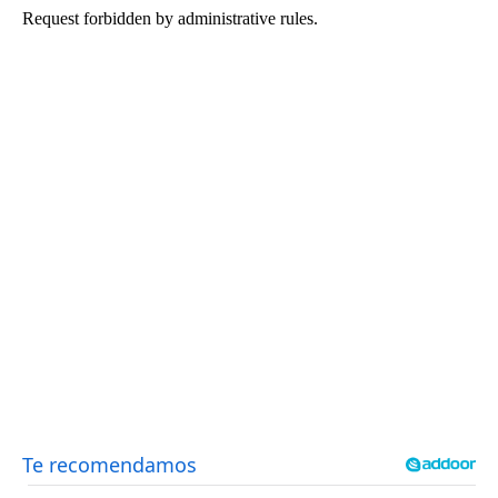
OTRAS WEBS
CRIMEN Y CASTIGO
MOTOR
RELIGION
TRAVELLERS
EXPERTOS
GASTRONOMÍA
SALUD
ESCAPARATE
24X7
LA RETAGUARDIA
LA BURBUJA
DIRECTORIOS
LO ÚLTIMO
BLOGS
VÍDEOS