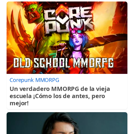
TEMAS
PERSONAJES
ORGANISMOS
LUGARES
AUTORES
HEMEROTECA
SERVICIOS
OFERTAS
CLUB PD
ENLACES
Corepunk MMORPG
MEDIOS
Un verdadero MMORPG de la vieja
MÁS SERVICIOS
escuela ¡Cómo los de antes, pero
mejor!
EDICIONES
AMÉRICA
ESPAÑA