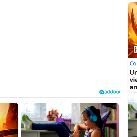
Co
Un
vi
an