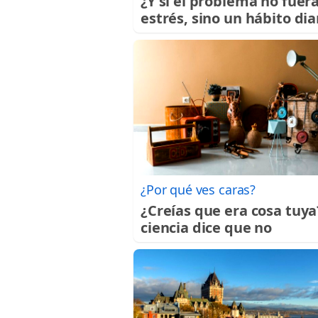
¿Y si el problema no fuera
estrés, sino un hábito dia
¿Por qué ves caras?
¿Creías que era cosa tuya
ciencia dice que no