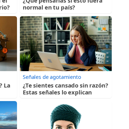
 el
¿Qué pensarías si esto fuera
rio?
normal en tu país?
Señales de agotamiento
? La
¿Te sientes cansado sin razón?
Estas señales lo explican