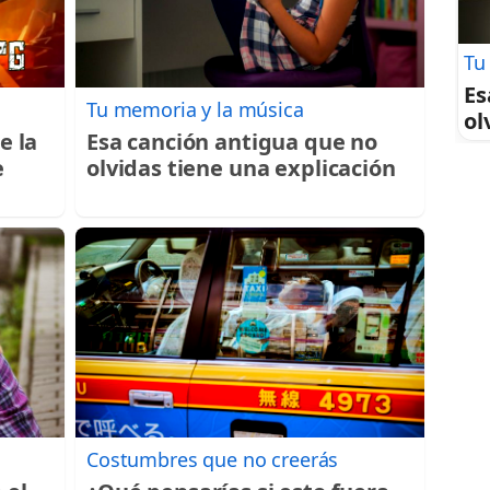
Tu
Es
Tu memoria y la música
ol
e la
Esa canción antigua que no
e
olvidas tiene una explicación
Costumbres que no creerás