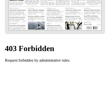
TEMAS
PERSONAJES
ORGANISMOS
LUGARES
AUTORES
HEMEROTECA
SERVICIOS
OFERTAS
CLUB PD
ENLACES
MEDIOS
MÁS SERVICIOS
EDICIONES
AMÉRICA
ESPAÑA