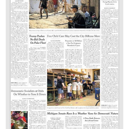
OTRAS WEBS
CRIMEN Y CASTIGO
MOTOR
RELIGION
TRAVELLERS
EXPERTOS
GASTRONOMÍA
SALUD
ESCAPARATE
24X7
LA RETAGUARDIA
LA BURBUJA
DIRECTORIOS
LO ÚLTIMO
BLOGS
VÍDEOS