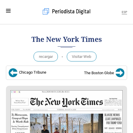
ESP
MENÚ
The New York Times
SECCIONES
POLÍTICA
recargar
-
Visitar Web
MUNDO
PERIODISMO
Chicago Tribune
The Boston Globe
ECONOMÍA
DEPORTES
CIENCIA
TECNOLOGÍA
CULTURA
TELEVISIÓN
GENTE
MAGAZINE