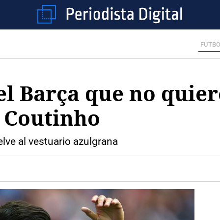
FUTBO
el Barça que no quier
n Coutinho
elve al vestuario azulgrana