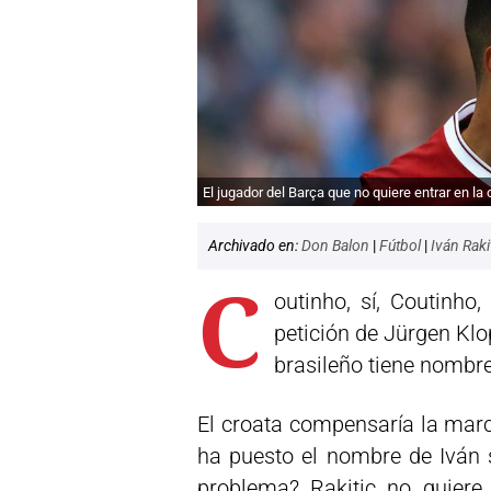
El jugador del Barça que no quiere entrar en la
Archivado en:
Don Balon
|
Fútbol
|
Iván Raki
C
outinho, sí, Coutinho,
petición de Jürgen Klo
brasileño tiene nombre 
El croata compensaría la march
ha puesto el nombre de Iván 
problema? Rakitic no quiere