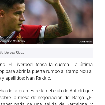
 operación Coutinho
DON BALÓN
tic
|
Jurgen Klopp
 no. El Liverpool tensa la cuerda. La última
pp para abrir la puerta rumbo al Camp Nou al
y apellidos: Iván Rakitic.
a de la gran estrella del club de Anfield que
sobre la mesa de negociación del Barça. ¿El
 saber nada de una salida de Barcelona, y