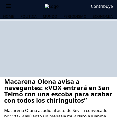
Contribuye
HOME
POLÍTICA
MUNDO
PERIODISMO
ECONOMÍA
Macarena Olona avisa a
navegantes: «VOX entrará en San
Telmo con una escoba para acabar
con todos los chiringuitos”
OS
Macarena Olona acudió al acto de Sevilla convocado
por VOX y allí lanzó un mensaje muy claro a Juanma