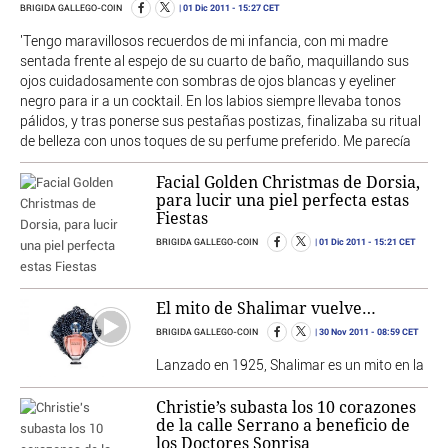
01 Dic 2011
- 15:27 CET
BRIGIDA GALLEGO-COIN
'Tengo maravillosos recuerdos de mi infancia, con mi madre
sentada frente al espejo de su cuarto de baño, maquillando sus
ojos cuidadosamente con sombras de ojos blancas y eyeliner
negro para ir a un cocktail. En los labios siempre llevaba tonos
pálidos, y tras ponerse sus pestañas postizas, finalizaba su ritual
de belleza con unos toques de su perfume preferido. Me parecía
Facial Golden Christmas de Dorsia,
para lucir una piel perfecta estas
Fiestas
01 Dic 2011
- 15:21 CET
BRIGIDA GALLEGO-COIN
El mito de Shalimar vuelve…
30 Nov 2011
- 08:59 CET
BRIGIDA GALLEGO-COIN
Lanzado en 1925, Shalimar es un mito en la
Christie’s subasta los 10 corazones
de la calle Serrano a beneficio de
los Doctores Sonrisa