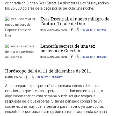
celebrada en Cipriani Wall Street. La directora Lucy Mulloy recibió
los 25.000 dólares de la beca por su película Una noche,
Eyes Essential, el nuevo milagro de
Capture Totale de Dior
09 Dic 2011
- 12:48 CET
BRIGIDA GALLEGO-COIN
Lencería secreta de una tez
perfecta de Guerlain
09 Dic 2011
- 10:55 CET
BRIGIDA GALLEGO-COIN
Horóscopo del 4 al 11 de diciembre de 2011
07 Dic 2011
- 08:50 CET
IVÁN QUESADA
Aries: prepárate porque será una semana intensa de buenas
noticias, así que si estas esperando una llamada de alguien, o
algo importante en esta semana puede ser que tengas la
respuesta de lo que esperas. Si tienes pensado comprarte un
coche, es una muy buena semana para hacerlo ya que podrás
encontrar el que buscas a muy buen precio. Tauro: esta semana