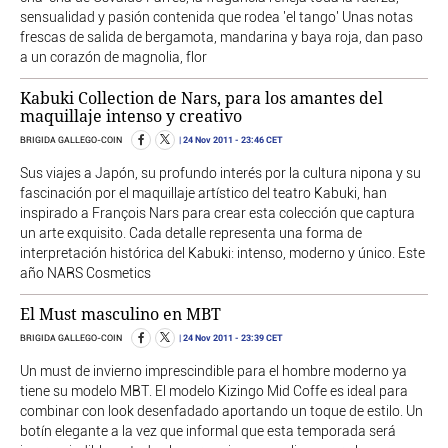
sensualidad y pasión contenida que rodea 'el tango' Unas notas
frescas de salida de bergamota, mandarina y baya roja, dan paso
a un corazón de magnolia, flor
Kabuki Collection de Nars, para los amantes del
maquillaje intenso y creativo
24 Nov 2011
- 23:46 CET
BRIGIDA GALLEGO-COIN
Sus viajes a Japón, su profundo interés por la cultura nipona y su
fascinación por el maquillaje artístico del teatro Kabuki, han
inspirado a François Nars para crear esta colección que captura
un arte exquisito. Cada detalle representa una forma de
interpretación histórica del Kabuki: intenso, moderno y único. Este
año NARS Cosmetics
El Must masculino en MBT
24 Nov 2011
- 23:39 CET
BRIGIDA GALLEGO-COIN
Un must de invierno imprescindible para el hombre moderno ya
tiene su modelo MBT. El modelo Kizingo Mid Coffe es ideal para
combinar con look desenfadado aportando un toque de estilo. Un
botín elegante a la vez que informal que esta temporada será