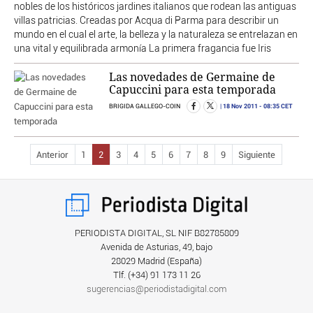
nobles de los históricos jardines italianos que rodean las antiguas
villas patricias. Creadas por Acqua di Parma para describir un
mundo en el cual el arte, la belleza y la naturaleza se entrelazan en
una vital y equilibrada armonía La primera fragancia fue Iris
Las novedades de Germaine de
Capuccini para esta temporada
18 Nov 2011
- 08:35 CET
BRIGIDA GALLEGO-COIN
Anterior
1
2
3
4
5
6
7
8
9
Siguiente
PERIODISTA DIGITAL, SL NIF B82785809
Avenida de Asturias, 49, bajo
28029 Madrid (España)
Tlf. (+34) ‎91 173 11 26
sugerencias@periodistadigital.com