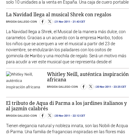
solo 10 unidades a la venta en España. Una caja de cuero portable
La Navidad llega al musical Shrek con regalos
21 Nov 2011
- 21:43 CET
BRIGIDA GALLEGO-COIN
La Navidad llega a Shrek, el Musical de la manera más dulce, con
caramelos. Gracias a un acuerdo con la empresa Haribo, todos
los niños que se acerquen a ver el musical a partir del 23 de
noviembre, se endulzarán los paladares con los ositos de
gominola de Haribo y una mochila de regalo. Será un motivo más
para acudir a ver este musical que se representa desde el
Whitley Neill, auténtica inspiración
africana
20 Nov 2011
- 23:25 CET
BRIGIDA GALLEGO-COIN
El tributo de Aqua di Parma a los jardines italianos y
al jazmín calabrés
20 Nov 2011
- 22:12 CET
BRIGIDA GALLEGO-COIN
Tienen elegancia natural y nobleza innata, son las Nobili de Acqua
di Parma. Una familia de fragancias inspiradas en las flores más