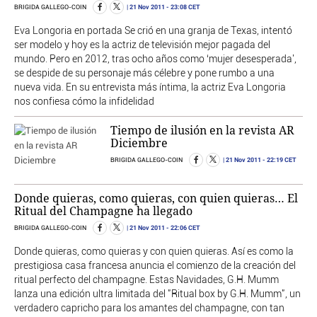
21 Nov 2011
- 23:08 CET
BRIGIDA GALLEGO-COIN
Eva Longoria en portada Se crió en una granja de Texas, intentó
ser modelo y hoy es la actriz de televisión mejor pagada del
mundo. Pero en 2012, tras ocho años como ‘mujer desesperada',
se despide de su personaje más célebre y pone rumbo a una
nueva vida. En su entrevista más íntima, la actriz Eva Longoria
nos confiesa cómo la infidelidad
Tiempo de ilusión en la revista AR
Diciembre
21 Nov 2011
- 22:19 CET
BRIGIDA GALLEGO-COIN
Donde quieras, como quieras, con quien quieras… El
Ritual del Champagne ha llegado
21 Nov 2011
- 22:06 CET
BRIGIDA GALLEGO-COIN
Donde quieras, como quieras y con quien quieras. Así es como la
prestigiosa casa francesa anuncia el comienzo de la creación del
ritual perfecto del champagne. Estas Navidades, G.H. Mumm
lanza una edición ultra limitada del "Ritual box by G.H. Mumm", un
verdadero capricho para los amantes del champagne, con tan