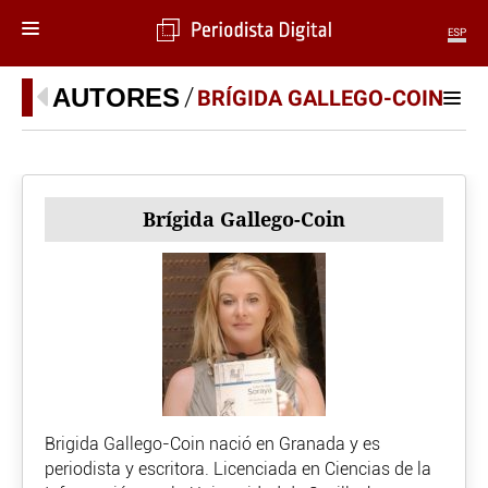
ESP
MENÚ
AUTORES
BRÍGIDA GALLEGO-COIN
SECCIONES
POLÍTICA
MUNDO
Brígida Gallego-Coin
PERIODISMO
ECONOMÍA
DEPORTES
CIENCIA
TECNOLOGÍA
CULTURA
TELEVISIÓN
GENTE
MAGAZINE
Brigida Gallego-Coin nació en Granada y es
periodista y escritora. Licenciada en Ciencias de la
OTRAS WEBS