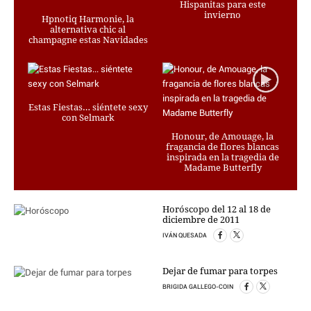
Hispanitas para este
PERSONAJES
invierno
Hpnotiq Harmonie, la
ORGANISMOS
alternativa chic al
champagne estas Navidades
LUGARES
AUTORES
HEMEROTECA
Estas Fiestas… siéntete sexy
SERVICIOS
con Selmark
OFERTAS
Honour, de Amouage, la
fragancia de flores blancas
CLUB PD
inspirada en la tragedia de
ENLACES
Madame Butterfly
MEDIOS
MÁS SERVICIOS
Horóscopo del 12 al 18 de
diciembre de 2011
EDICIONES
IVÁN QUESADA
AMÉRICA
Dejar de fumar para torpes
ESPAÑA
BRIGIDA GALLEGO-COIN