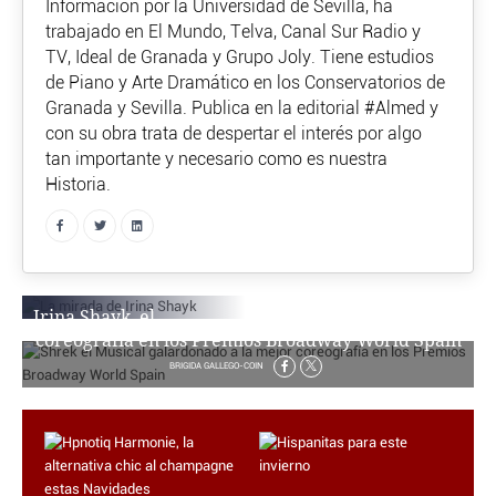
Información por la Universidad de Sevilla, ha
trabajado en El Mundo, Telva, Canal Sur Radio y
CRIMEN Y CASTIGO
TV, Ideal de Granada y Grupo Joly. Tiene estudios
MOTOR
de Piano y Arte Dramático en los Conservatorios de
RELIGION
Granada y Sevilla. Publica en la editorial #Almed y
TRAVELLERS
con su obra trata de despertar el interés por algo
EXPERTOS
tan importante y necesario como es nuestra
GASTRONOMÍA
Historia.
SALUD
3SEGUNDOS
ESCAPARATE
LA SEGUNDA DOSIS
Irina Shayk, el
CORONAVIRUS
Shrek el Musical galardonado a la mejor
‘deslumbrante desnudo’
coreografía en los Premios Broadway World Spain
de portada más
DIRECTORIOS
BRIGIDA GALLEGO-COIN
impactante y esperado del
año
LO ÚLTIMO
BLOGS
BRÍGIDA GALLEGO-COIN
VÍDEOS
TEMAS