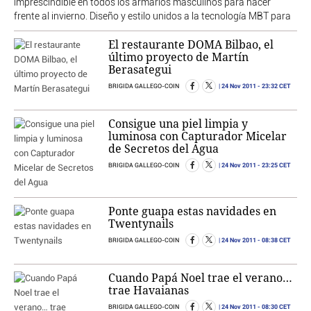
imprescindible en todos los armarios masculinos para hacer
frente al invierno. Diseño y estilo unidos a la tecnología MBT para
El restaurante DOMA Bilbao, el
último proyecto de Martín
Berasategui
24 Nov 2011
- 23:32 CET
BRIGIDA GALLEGO-COIN
Consigue una piel limpia y
luminosa con Capturador Micelar
de Secretos del Agua
24 Nov 2011
- 23:25 CET
BRIGIDA GALLEGO-COIN
Ponte guapa estas navidades en
Twentynails
24 Nov 2011
- 08:38 CET
BRIGIDA GALLEGO-COIN
Cuando Papá Noel trae el verano…
trae Havaianas
24 Nov 2011
- 08:30 CET
BRIGIDA GALLEGO-COIN