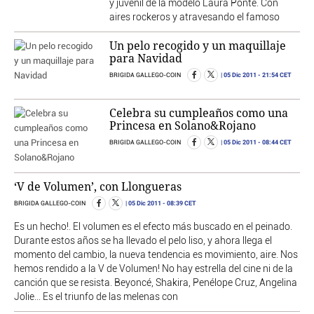
y juvenil de la modelo Laura Ponte. Con
aires rockeros y atravesando el famoso
Un pelo recogido y un maquillaje
para Navidad
05 Dic 2011
- 21:54 CET
BRIGIDA GALLEGO-COIN
Celebra su cumpleaños como una
Princesa en Solano&Rojano
05 Dic 2011
- 08:44 CET
BRIGIDA GALLEGO-COIN
‘V de Volumen’, con Llongueras
05 Dic 2011
- 08:39 CET
BRIGIDA GALLEGO-COIN
Es un hecho!. El volumen es el efecto más buscado en el peinado.
Durante estos años se ha llevado el pelo liso, y ahora llega el
momento del cambio, la nueva tendencia es movimiento, aire. Nos
hemos rendido a la V de Volumen! No hay estrella del cine ni de la
canción que se resista. Beyoncé, Shakira, Penélope Cruz, Angelina
Jolie... Es el triunfo de las melenas con