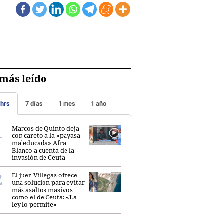
más leído
 hrs
7 días
1 mes
1 año
Marcos de Quinto deja
con careto a la «payasa
maleducada» Afra
Blanco a cuenta de la
invasión de Ceuta
El juez Villegas ofrece
una solución para evitar
más asaltos masivos
como el de Ceuta: «La
ley lo permite»