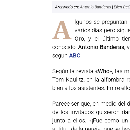
Archivado en:
Antonio Banderas
|
Ellen De
A
lgunos se preguntan s
varios días pero sigue
Oro
, y el último ti
conocido,
Antonio Banderas
, 
según
ABC
.
Según la revista «
Who
», las 
Tom Kaulitz, en la alfombra r
bien a los asistentes. Entre el
Parece ser que, en medio del d
de los invitados quisieron da
junto a ellos. «¡Fue como un 
actitud de la pareja, que se b