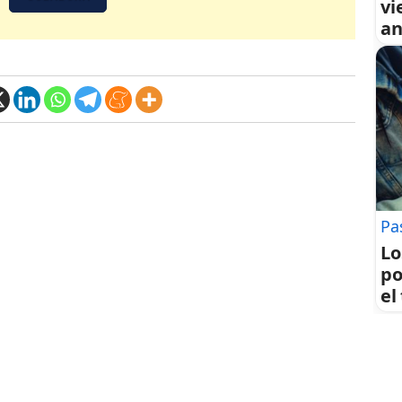
vi
an
Pa
Lo
po
el