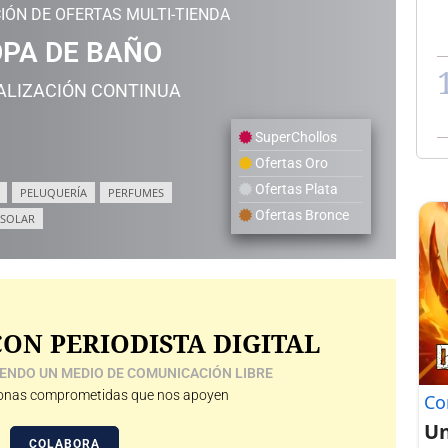
IÓN DE OFERTAS MULTI-TIENDA
PA DE BAÑO
ALIZACIÓN CONTINUA
SuperChollos
Ofertas Oro
Ofertas Plata
PELUQUERÍA
PERFUMES
Ofertas Bronce
 SOLAR
ON PERIODISTA DIGITAL
ENDO UN MEDIO DE COMUNICACIÓN LIBRE
nas comprometidas que nos apoyen
Co
Un
COLABORA