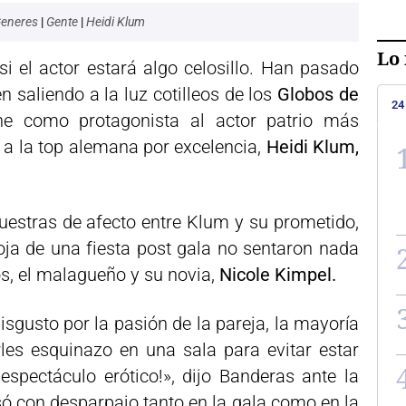
Generes
|
Gente
|
Heidi Klum
Lo 
i el actor estará algo celosillo. Han pasado
n saliendo a la luz cotilleos de los
Globos de
24
ene como protagonista al actor patrio más
y a la top alemana por excelencia,
Heidi Klum,
muestras de afecto entre Klum y su prometido,
oja de una fiesta post gala no sentaron nada
los, el malagueño y su novia,
Nicole Kimpel.
isgusto por la pasión de la pareja, la mayoría
rles esquinazo en una sala para evitar estar
espectáculo erótico!», dijo Banderas ante la
esó con desparpajo tanto en la gala como en la