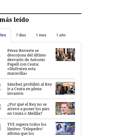
más leído
 hrs
7 días
1 mes
1 año
Pérez-Reverte se
descojona del último
desvarío de Antonio
Papell con Ceuta:
«Disfruten esta
maravilla»
Sánchez prohibió al Rey
ir a Ceuta en plena
invasión
¿Por qué el Rey no se
atreve a poner los pies
en Ceuta o Melilla?
TVE supera todos los
límites: ‘Telepedro’
afirma que los