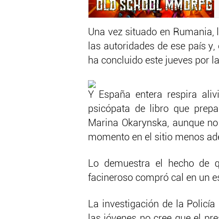
Una vez situado en Rumania, la
las autoridades de ese país y
ha concluido este jueves por l
Y España entera respira ali
psicópata de libro que prep
Marina Okarynska, aunque no 
momento en el sitio menos ad
Lo demuestra el hecho de qu
facineroso compró cal en un e
La investigación de la Policí
las jóvenes no cree que el pr