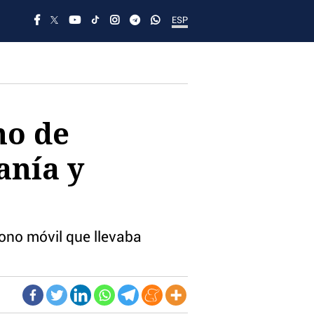
ESP
no de
anía y
éfono móvil que llevaba