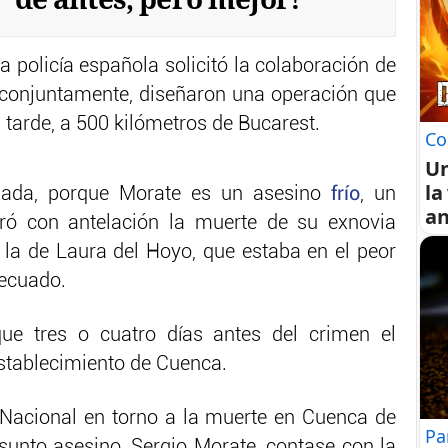
 policía española solicitó la colaboración de
, conjuntamente, diseñaron una operación que
a tarde, a 500 kilómetros de Bucarest.
Co
U
la
viada, porque Morate es un asesino
frío
, un
an
aró con antelación la muerte de su exnovia
la de Laura del Hoyo, que estaba en el peor
ecuado.
e tres o cuatro días antes del crimen el
stablecimiento de Cuenca.
a Nacional en torno a la muerte en Cuenca de
Pa
esunto asesino, Sergio Morate, contase con la