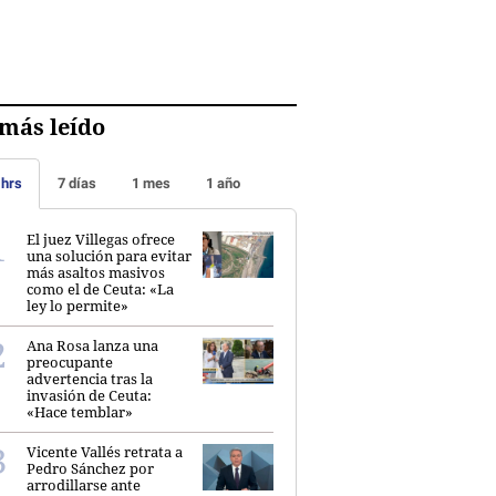
más leído
 hrs
7 días
1 mes
1 año
El juez Villegas ofrece
una solución para evitar
más asaltos masivos
como el de Ceuta: «La
ley lo permite»
Ana Rosa lanza una
preocupante
advertencia tras la
invasión de Ceuta:
«Hace temblar»
Vicente Vallés retrata a
Pedro Sánchez por
arrodillarse ante