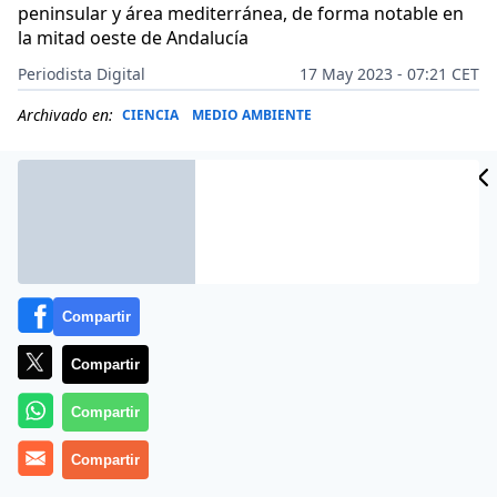
peninsular y área mediterránea, de forma notable en
la mitad oeste de Andalucía
Periodista Digital
17 May 2023 - 07:21 CET
Archivado en:
CIENCIA
MEDIO AMBIENTE
Compartir
Compartir
Compartir
Compartir
Intervalos nubosos en el Cantábrico, norte de Navarra,
Pirineos, este de Cataluña, comunidad Valenciana y