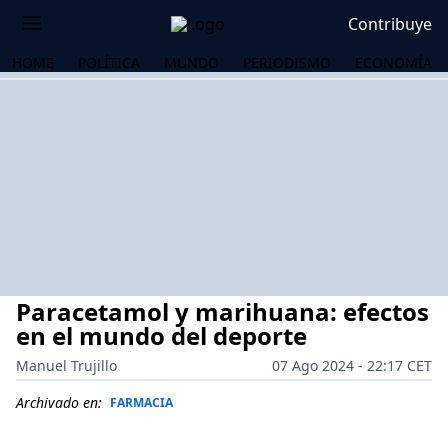
Contribuye
HOME
POLÍTICA
MUNDO
PERIODISMO
ECONOMÍA
Paracetamol y marihuana: efectos
en el mundo del deporte
Manuel Trujillo
07 Ago 2024 - 22:17 CET
OS
Archivado en:
FARMACIA