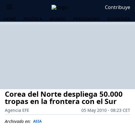
Contribuye
HOME
POLÍTICA
MUNDO
PERIODISMO
ECONOMÍA
Corea del Norte despliega 50.000
tropas en la frontera con el Sur
Agencia EFE
05 May 2010 - 08:23 CET
OS
Archivado en:
ASIA