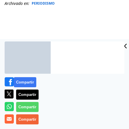
Archivado en:
PERIODISMO
Compartir
Más información
Compartir
Compartir
Compartir