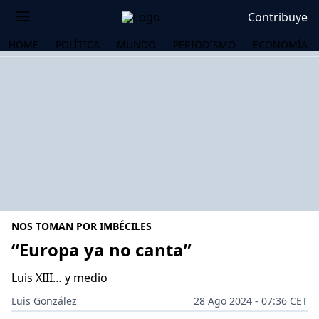
Contribuye
HOME
POLÍTICA
MUNDO
PERIODISMO
ECONOMÍA
NOS TOMAN POR IMBÉCILES
“Europa ya no canta”
Luis XIII… y medio
OS
Luis González
28 Ago 2024 - 07:36 CET