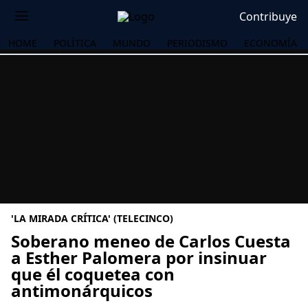
Contribuye
HOME
POLÍTICA
MUNDO
PERIODISMO
ECONOMÍA
'LA MIRADA CRÍTICA' (TELECINCO)
Soberano meneo de Carlos Cuesta
a Esther Palomera por insinuar
que él coquetea con
OS
antimonárquicos