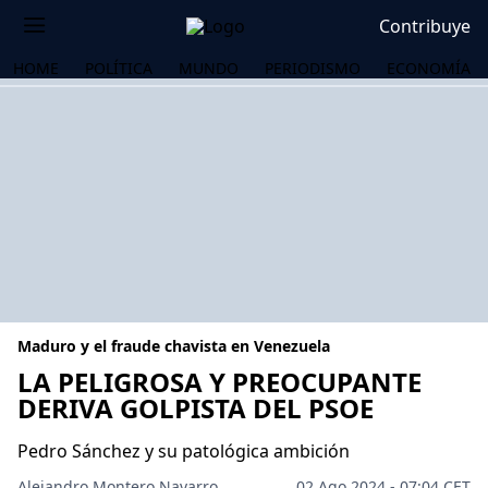
Contribuye
HOME
POLÍTICA
MUNDO
PERIODISMO
ECONOMÍA
Maduro y el fraude chavista en Venezuela
LA PELIGROSA Y PREOCUPANTE
DERIVA GOLPISTA DEL PSOE
OS
Pedro Sánchez y su patológica ambición
Alejandro Montero Navarro
02 Ago 2024 - 07:04 CET