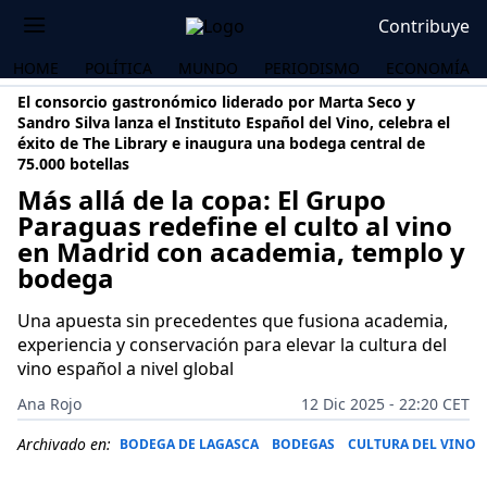
Contribuye
HOME
POLÍTICA
MUNDO
PERIODISMO
ECONOMÍA
El consorcio gastronómico liderado por Marta Seco y
Sandro Silva lanza el Instituto Español del Vino, celebra el
éxito de The Library e inaugura una bodega central de
75.000 botellas
Más allá de la copa: El Grupo
Paraguas redefine el culto al vino
en Madrid con academia, templo y
bodega
Una apuesta sin precedentes que fusiona academia,
experiencia y conservación para elevar la cultura del
vino español a nivel global
Ana Rojo
12 Dic 2025 - 22:20 CET
OS
Archivado en:
BODEGA DE LAGASCA
BODEGAS
CULTURA DEL VINO