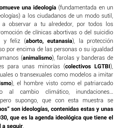
omueve una ideología
(fundamentada en un
ologías) a los ciudadanos de un modo sutil,
s a observar a tu alrededor, por todos los
omoción de clínicas abortivas o del suicidio
aborto, eutanasia
 y feliz (
), la protección
so por encima de las personas o su igualdad
animalismo
humanos (
), farolas y banderas de
colectivos LGTBI
les para unas minorías (
),
ales o transexuales como modelos a imitar
ismo
), el hombre visto como el patriarcado
o al cambio climático, inundaciones…
, pero supongo, que con esta muestra se
mos” son ideologías, contenidas estas y unas
0, que es la agenda ideológica que tiene el
l a seguir
.