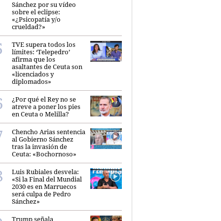
Sánchez por su vídeo
sobre el eclipse:
«¿Psicopatía y/o
crueldad?»
TVE supera todos los
límites: ‘Telepedro’
afirma que los
asaltantes de Ceuta son
«licenciados y
diplomados»
¿Por qué el Rey no se
atreve a poner los pies
en Ceuta o Melilla?
Chencho Arias sentencia
al Gobierno Sánchez
tras la invasión de
Ceuta: «Bochornoso»
Luis Rubiales desvela:
«Si la Final del Mundial
2030 es en Marruecos
será culpa de Pedro
Sánchez»
Trump señala