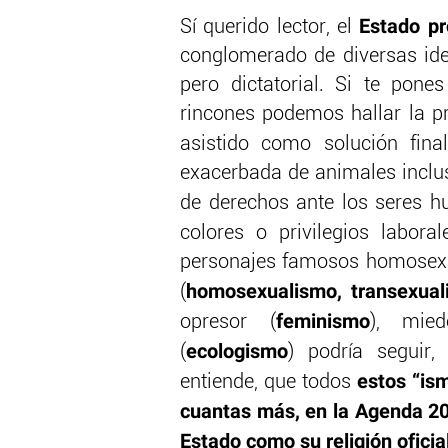
Estado pr
Sí querido lector, el
conglomerado de diversas ide
pero dictatorial. Si te pone
rincones podemos hallar la pr
asistido como solución final
exacerbada de animales inclu
de derechos ante los seres 
colores o privilegios labora
personajes famosos homosexu
homosexualismo, transexual
(
feminismo
opresor (
), mied
ecologismo
(
) podría seguir
estos “is
entiende, que todos
cuantas más, en la Agenda 203
Estado como su religión oficia