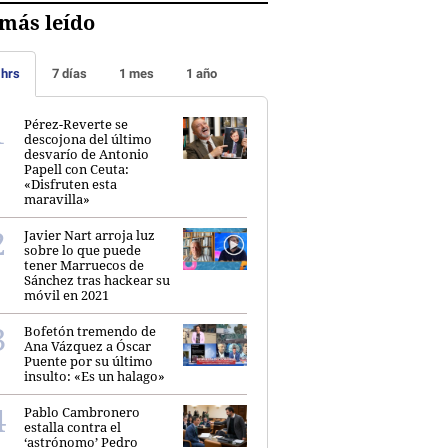
más leído
 hrs
7 días
1 mes
1 año
Pérez-Reverte se
descojona del último
desvarío de Antonio
Papell con Ceuta:
«Disfruten esta
maravilla»
Javier Nart arroja luz
sobre lo que puede
tener Marruecos de
Sánchez tras hackear su
móvil en 2021
Bofetón tremendo de
Ana Vázquez a Óscar
Puente por su último
insulto: «Es un halago»
Pablo Cambronero
estalla contra el
‘astrónomo’ Pedro