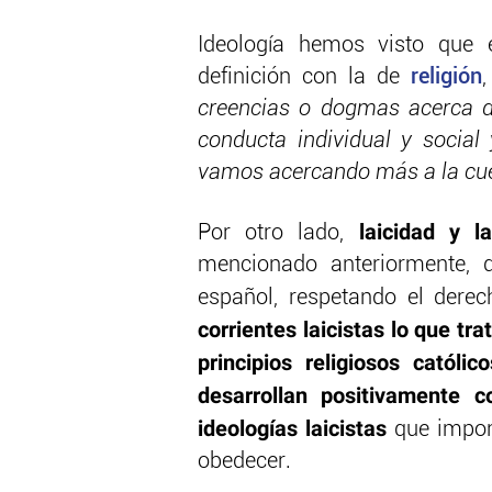
Ideología hemos visto que 
definición con la de
religión
creencias o dogmas acerca d
conducta individual y social
vamos acercando más a la cues
laicidad y l
Por otro lado,
mencionado anteriormente, q
español, respetando el derec
corrientes laicistas lo que tr
principios religiosos cató
desarrollan positivamente 
ideologías laicistas
que impone
obedecer.