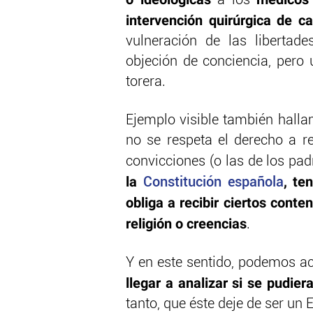
a los
intervención quirúrgica de 
vulneración de las libertade
objeción de conciencia, pero
torera.
Ejemplo visible también hall
no se respeta el derecho a re
convicciones (o las de los pad
la
, te
Constitución española
obliga a recibir ciertos conte
religión o creencias
.
Y en este sentido, podemos a
llegar a analizar si se pudier
tanto, que éste deje de ser un 