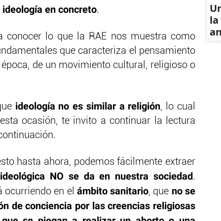
U
 ideología en concreto
.
la
an
ía conocer lo que la RAE nos muestra como
fundamentales que caracteriza el pensamiento
 época, de un movimiento cultural, religioso o
ideología no es similar a religión
que
, lo cual
sta ocasión, te invito a continuar la lectura
continuación.
sto hasta ahora, podemos fácilmente extraer
o ideológica NO se da en nuestra sociedad
.
ámbito sanitario
no se
á ocurriendo en el
, que
ión de conciencia
por las creencias religiosas
que se niegan a realizar un aborto o una