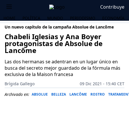
Contribuye
HOME
POLÍTICA
MUNDO
PERIODISMO
ECONOMÍA
Un nuevo capítulo de la campaña Absolue de Lancôme
Chabeli Iglesias y Ana Boyer
protagonistas de Absolue de
Lancôme
Las dos hermanas se adentran en un lugar único en
busca del secreto mejor guardado de la fórmula más
exclusiva de la Maison francesa
Brígida Gallego
09 Dic 2021 - 15:40 CET
Archivado en:
ABSOLUE
BELLEZA
LANCÔME
ROSTRO
TRATAMIEN
OS