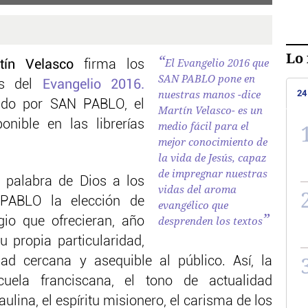
Lo 
El Evangelio 2016 que
tín Velasco
firma los
SAN PABLO pone en
es del
Evangelio 2016.
nuestras manos -dice
24
tado por SAN PABLO, el
Martín Velasco- es un
nible en las librerías
medio fácil para el
mejor conocimiento de
la vida de Jesús, capaz
de impregnar nuestras
 palabra de Dios a los
vidas del aroma
PABLO la elección de
evangélico que
desprenden los textos
gio que ofrecieran, año
 propia particularidad,
dad cercana y asequible al público. Así, la
escuela franciscana, el tono de actualidad
paulina, el espíritu misionero, el carisma de los