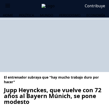
Contribuye
HOME
POLÍTICA
MUNDO
PERIODISMO
ECONOMÍA
El entrenador subraya que "hay mucho trabajo duro por
hacer"
Jupp Heynckes, que vuelve con 72
años al Bayern Múnich, se pone
OS
modesto