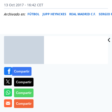
13 Oct 2017 - 16:42 CET
Archivado en:
FÚTBOL
JUPP HEYNCKES
REAL MADRID C.F.
SERGIO
Compartir
Compartir
MUNICH (ALEMANIA), 13 (DPA/EP) El nuevo entrenador
Compartir
del Bayern Múnich, el veterano Jupp Heynckes, se ha
Compartir
mostrado optimista antes de su debut oficial, aunque
ha reconocido que aún queda «mucho trabajo duro