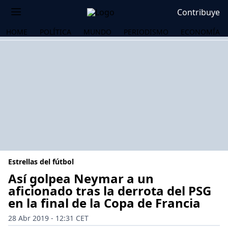
Contribuye
HOME
POLÍTICA
MUNDO
PERIODISMO
ECONOMÍA
Estrellas del fútbol
Así golpea Neymar a un
aficionado tras la derrota del PSG
en la final de la Copa de Francia
OS
28 Abr 2019 - 12:31 CET