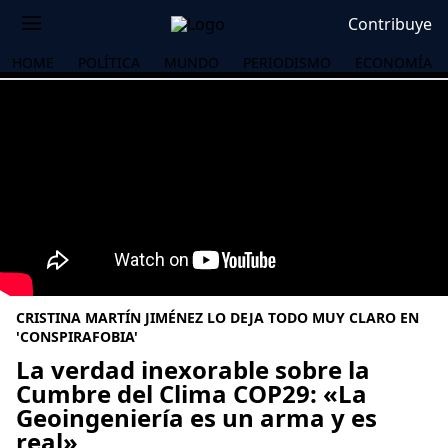
Contribuye
HOME
POLÍTICA
MUNDO
PERIODISMO
ECONOMÍA
CRISTINA MARTÍN JIMÉNEZ LO DEJA TODO MUY CLARO EN
'CONSPIRAFOBIA'
La verdad inexorable sobre la
Cumbre del Clima COP29: «La
OS
Geoingeniería es un arma y es
real»