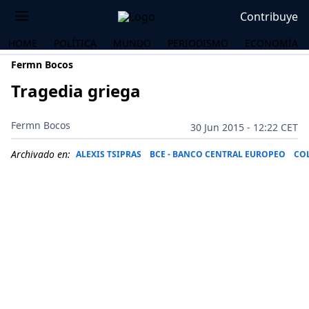
Contribuye
HOME
POLÍTICA
MUNDO
PERIODISMO
ECONOMÍA
Fermn Bocos
Tragedia griega
Fermn Bocos
30 Jun 2015 - 12:22 CET
Archivado en:
ALEXIS TSIPRAS
BCE - BANCO CENTRAL EUROPEO
CO
OS