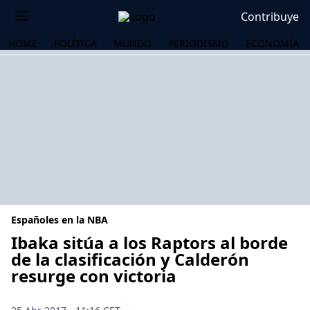
Contribuye
HOME
POLÍTICA
MUNDO
PERIODISMO
ECONOMÍA
Españoles en la NBA
Ibaka sitúa a los Raptors al borde
de la clasificación y Calderón
resurge con victoria
OS