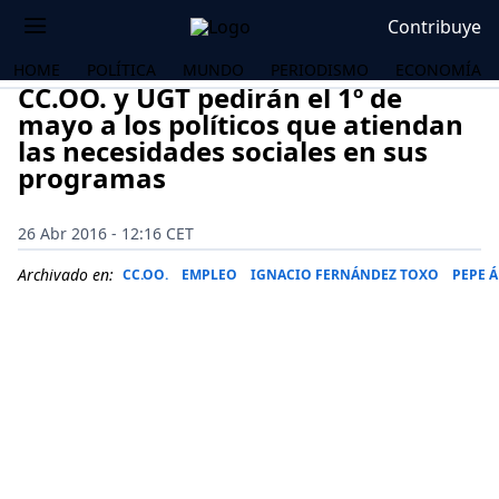
Contribuye
HOME
POLÍTICA
MUNDO
PERIODISMO
ECONOMÍA
CC.OO. y UGT pedirán el 1º de
mayo a los políticos que atiendan
las necesidades sociales en sus
programas
26 Abr 2016 - 12:16 CET
Archivado en:
CC.OO.
EMPLEO
IGNACIO FERNÁNDEZ TOXO
PEPE 
OS