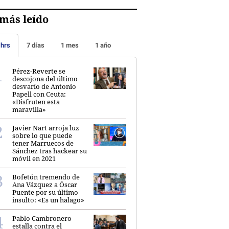
más leído
 hrs
7 días
1 mes
1 año
Pérez-Reverte se
descojona del último
desvarío de Antonio
Papell con Ceuta:
«Disfruten esta
maravilla»
Javier Nart arroja luz
sobre lo que puede
tener Marruecos de
Sánchez tras hackear su
móvil en 2021
Bofetón tremendo de
Ana Vázquez a Óscar
Puente por su último
insulto: «Es un halago»
Pablo Cambronero
estalla contra el