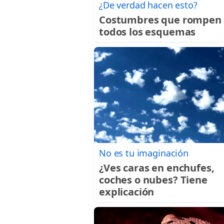
¿De verdad hacen esto?
Costumbres que rompen
todos los esquemas
No es tu imaginación
¿Ves caras en enchufes,
coches o nubes? Tiene
explicación