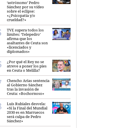
‘astrónomo’ Pedro
Sánchez por su vídeo
sobre el eclipse:
«¿Psicopatía y/o
crueldad?»
TVE supera todos los
límites: ‘Telepedro’
afirma que los
asaltantes de Ceuta son
«licenciados y
diplomados»
¿Por qué el Rey no se
atreve a poner los pies
en Ceuta o Melilla?
Chencho Arias sentencia
al Gobierno Sánchez
tras la invasión de
Ceuta: «Bochornoso»
Luis Rubiales desvela:
«Si la Final del Mundial
2030 es en Marruecos
será culpa de Pedro
Sánchez»