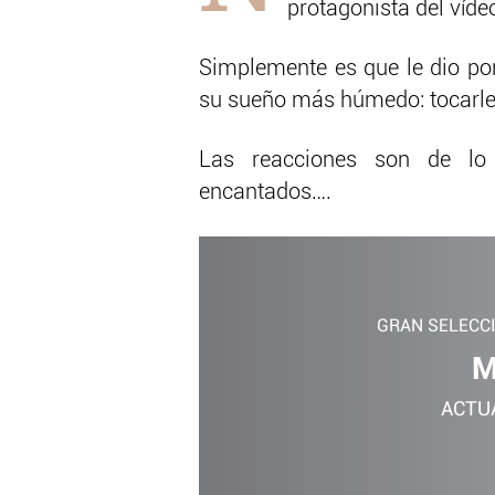
protagonista del víde
Simplemente es que le dio por
su sueño más húmedo: tocarle e
Las reacciones son de lo
encantados….
GRAN SELECC
M
ACTU