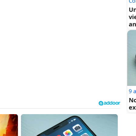
Co
Un
vi
an
9 
No
ex