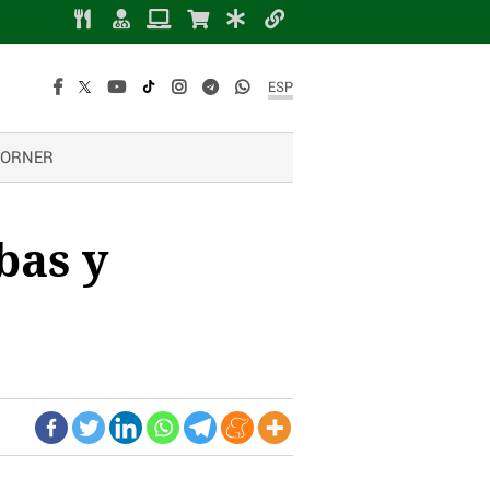
ESP
CORNER
bas y