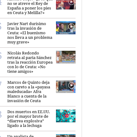
no se atreve el Rey de
España a poner los pies
en Ceuta y Melilla?»
Javier Nart durísimo
tras la invasión de
Ceuta: «El buenismo
nos lleva a un problema
muy grave»
Nicolás Redondo
retrata al paria Sánchez
tras la reacción Europea
con lo de Ceuta: «No
tiene amigos»
Marcos de Quinto deja
con careto a la «payasa
maleducada» Afra
Blanco a cuenta de la
invasión de Ceuta
Dos muertos en EE.UU.
por el mayor brote de
“diarrea explosiva”
ligado a la lechuga
Un analista de