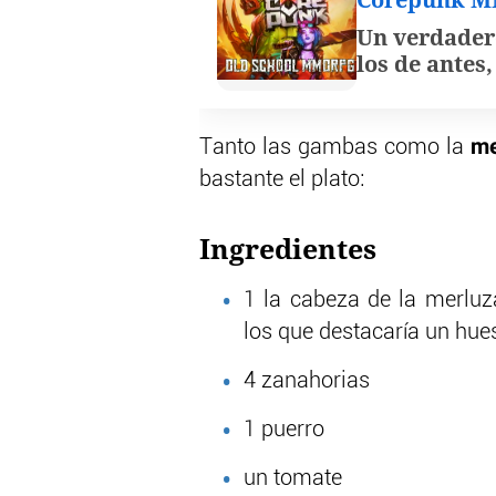
Un verdader
los de antes
me
Tanto las gambas como la
bastante el plato:
Ingredientes
1 la cabeza de la merluza
los que destacaría un hue
4 zanahorias
1 puerro
un tomate