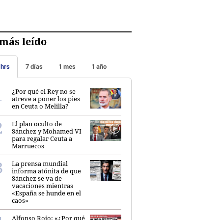
más leído
 hrs
7 días
1 mes
1 año
¿Por qué el Rey no se
atreve a poner los pies
en Ceuta o Melilla?
El plan oculto de
Sánchez y Mohamed VI
para regalar Ceuta a
Marruecos
La prensa mundial
informa atónita de que
Sánchez se va de
vacaciones mientras
«España se hunde en el
caos»
Alfonso Rojo: «¿Por qué