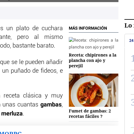
Lo 
s un plato de cuchara
MÁS INFORMACIÓN
rtante, pero al mismo
24
todo, bastante barato.
Receta: chipirones a la
plancha con ajo y
rque se le pueden añadir
perejil
 un puñado de fideos, e
 receta clásica y muy
gambas
son unas cuantas
,
Fumet de gambas: 2
merluza
e
.
recetas fáciles ?
MMORPG