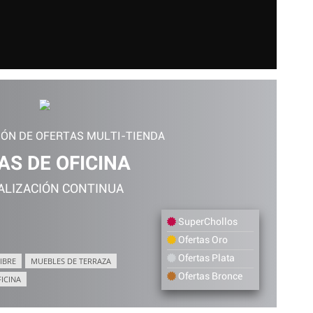
IÓN DE OFERTAS MULTI-TIENDA
AS DE OFICINA
ALIZACIÓN CONTINUA
SuperChollos
Ofertas Oro
Ofertas Plata
IBRE
MUEBLES DE TERRAZA
Ofertas Bronce
FICINA