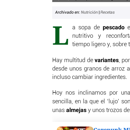
Archivado en:
Nutrición
|
Recetas
L
pescado
a sopa de
e
nutritivo y reconfo
tiempo ligero y, sobre 
variantes
Hay multitud de
, po
desde unos granos de arroz a
incluso cambiar ingredientes.
Hoy nos inclinamos por una
sencilla, en la que el ‘lujo’ 
almejas
unas
y unos trozos d
Corepunk 