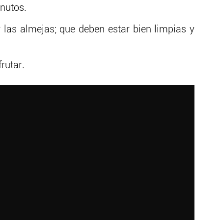
nutos.
 las almejas; que deben estar bien limpias y
rutar.