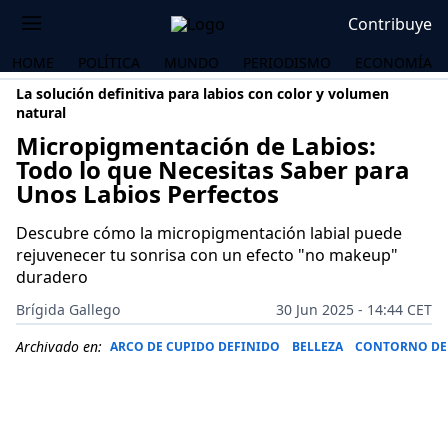
Contribuye
HOME
POLÍTICA
MUNDO
PERIODISMO
ECONOMÍA
La solución definitiva para labios con color y volumen
natural
Micropigmentación de Labios:
Todo lo que Necesitas Saber para
Unos Labios Perfectos
Descubre cómo la micropigmentación labial puede
rejuvenecer tu sonrisa con un efecto "no makeup"
duradero
Brígida Gallego
30 Jun 2025 - 14:44 CET
Archivado en:
ARCO DE CUPIDO DEFINIDO
BELLEZA
CONTORNO DE 
OS